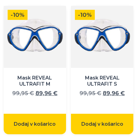
-10%
-10%
Mask REVEAL
Mask REVEAL
ULTRAFIT M
ULTRAFIT S
Izvirna
Trenutna
Izvirna
Tre
99,95
€
89,96
€
99,95
€
89,96
€
cena
cena
cena
cen
je
je:
je
je:
bila:
89,96 €.
bila:
89,9
Dodaj v košarico
Dodaj v košarico
99,95 €.
99,95 €.