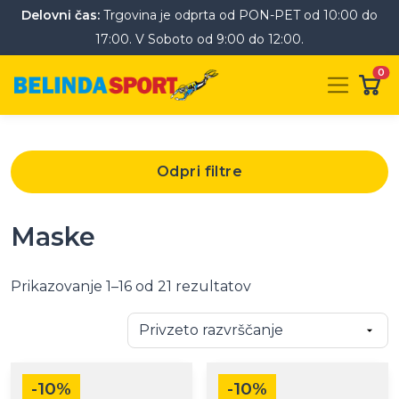
Delovni čas:
Trgovina je odprta od PON-PET od 10:00 do
17:00. V Soboto od 9:00 do 12:00.
0
Odpri filtre
Maske
Prikazovanje 1–16 od 21 rezultatov
Ta
Ta
-10%
-10%
izdelek
izdelek