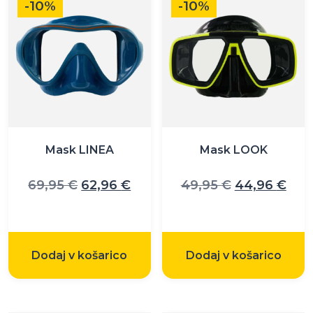
-10%
-10%
Mask LINEA
Mask LOOK
Izvirna
Trenutna
Izvirna
Tre
69,95
€
62,96
€
49,95
€
44,96
€
cena
cena
cena
cen
je
je:
je
je:
bila:
62,96 €.
bila:
44,
Dodaj v košarico
Dodaj v košarico
69,95 €.
49,95 €.