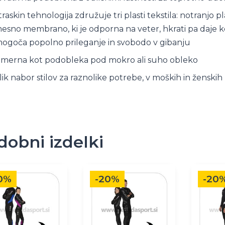
traskin tehnologija združuje tri plasti tekstila: notranjo p
esno membrano, ki je odporna na veter, hkrati pa daje koži
ogoča popolno prileganje in svobodo v gibanju
imerna kot podobleka pod mokro ali suho obleko
lik nabor stilov za raznolike potrebe, v moških in ženskih 
dobni izdelki
Ta
Ta
0%
-20%
-20
k
izdelek
izdelek
ima
ima
več
več
.
različic.
različic.