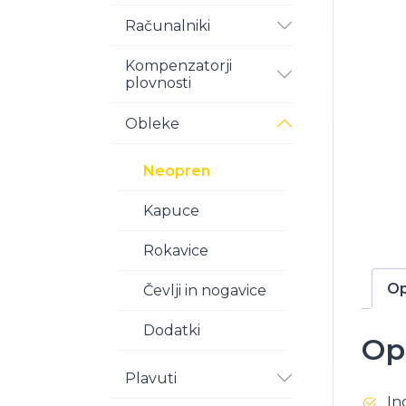
Računalniki
Kompenzatorji
plovnosti
Obleke
Neopren
Kapuce
Rokavice
Op
Čevlji in nogavice
Dodatki
Op
Plavuti
In