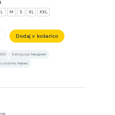
t
L
M
S
XL
XXL
Dodaj v košarico
SKIN
2393
Kategorija:
Neopren
a
na znamka:
Mares
bje