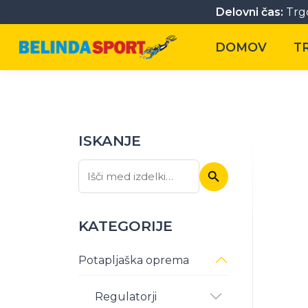
Delovni čas:
Trgo
DOMOV
T
ISKANJE
Iskanje
Išči:
KATEGORIJE
Potapljaška oprema
Regulatorji