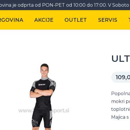
vina je odprta od PON-PET od 10:00 do 17:00. V Soboto 
RGOVINA
AKCIJE
OUTLET
SERVIS
ULT
109,
Popolna 
mokri po
toplotni
Majica s