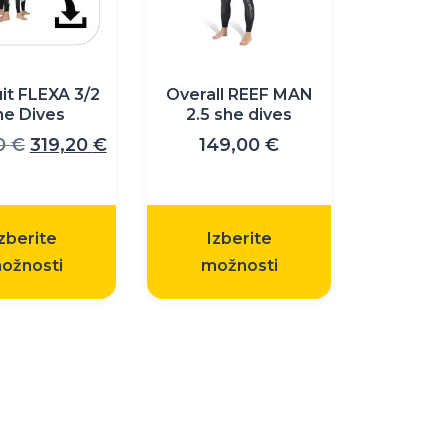
i
Možnosti
lahko
izberete
it FLEXA 3/2
Overall REEF MAN
na
he Dives
2.5 she dives
strani
Izvirna
Trenutna
0
€
319,20
€
149,00
€
izdelka
cena
cena
je
je:
bila:
319,20 €.
zberite
Izberite
399,00 €.
ožnosti
možnosti