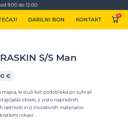
od 9:00 do 12:00.
0
TEČAJI
DARILNI BON
KONTAKT
RASKIN S/S Man
00
€
majica, ki služi kot podobleka pri suhi ali
tapljaški obleki, z vrsto naprednih
h lastnosti in iz inovativnih materialov.
 kratkimi rokavi.