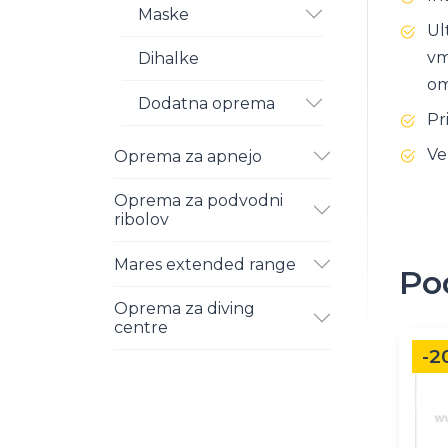
Maske
Ul
vm
Dihalke
om
Dodatna oprema
Pr
Ve
Oprema za apnejo
Oprema za podvodni
ribolov
Mares extended range
Po
Oprema za diving
centre
Ta
-2
izdele
ima
več
različic