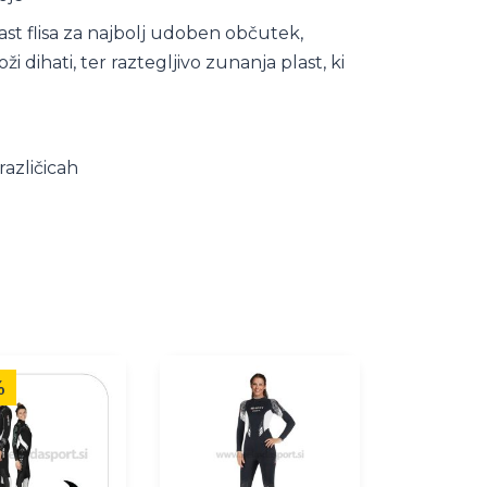
last flisa za najbolj udoben občutek,
 dihati, ter raztegljivo zunanja plast, ki
različicah
Ta
%
izdelek
ima
več
različic.