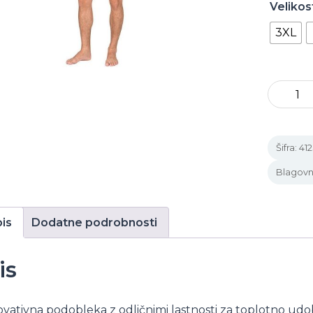
Velikos
3XL
ULTRA
S/S
Man
Šifra:
41
količin
Blagov
is
Dodatne podrobnosti
is
ovativna podobleka z odličnimi lastnosti za toplotno udo