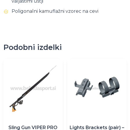
valjastimi ustji
Poligonalni kamuflažni vzorec na cevi
Podobni izdelki
Ta
izdelek
ima
več
različic.
Možnosti
lahko
izberete
na
Sling Gun VIPER PRO
Lights Brackets (pair) –