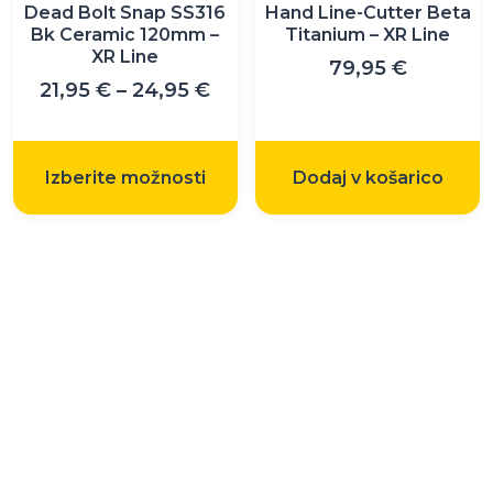
na
Dead Bolt Snap SS316
Hand Line-Cutter Beta
strani
Bk Ceramic 120mm –
Titanium – XR Line
XR Line
izdelka
79,95
€
Cenovni
21,95
€
–
24,95
€
razpon:
od
21,95 €
Izberite možnosti
Dodaj v košarico
do
24,95 €
Belinda Sport