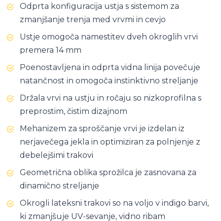
Odprta konfiguracija ustja s sistemom za
zmanjšanje trenja med vrvmi in cevjo
Ustje omogoča namestitev dveh okroglih vrvi
premera 14 mm
Poenostavljena in odprta vidna linija povečuje
natančnost in omogoča instinktivno streljanje
Držala vrvi na ustju in ročaju so nizkoprofilna s
preprostim, čistim dizajnom
Mehanizem za sproščanje vrvi je izdelan iz
nerjavečega jekla in optimiziran za polnjenje z
debelejšimi trakovi
Geometrična oblika sprožilca je zasnovana za
dinamično streljanje
Okrogli lateksni trakovi so na voljo v indigo barvi,
ki zmanjšuje UV-sevanje, vidno ribam