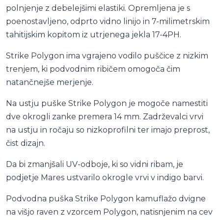
polnjenje z debelejšimi elastiki. Opremljena je s
poenostavljeno, odprto vidno linijo in 7-milimetrskim
tahitijskim kopitom iz utrjenega jekla 17-4PH.
Strike Polygon ima vgrajeno vodilo puščice z nizkim
trenjem, ki podvodnim ribičem omogoča čim
natančnejše merjenje.
Na ustju puške Strike Polygon je mogoče namestiti
dve okrogli zanke premera 14 mm. Zadrževalci vrvi
na ustju in ročaju so nizkoprofilni ter imajo preprost,
čist dizajn.
Da bi zmanjšali UV-odboje, ki so vidni ribam, je
podjetje Mares ustvarilo okrogle vrvi v indigo barvi.
Podvodna puška Strike Polygon kamuflažo dvigne
na višjo raven z vzorcem Polygon, natisnjenim na cev