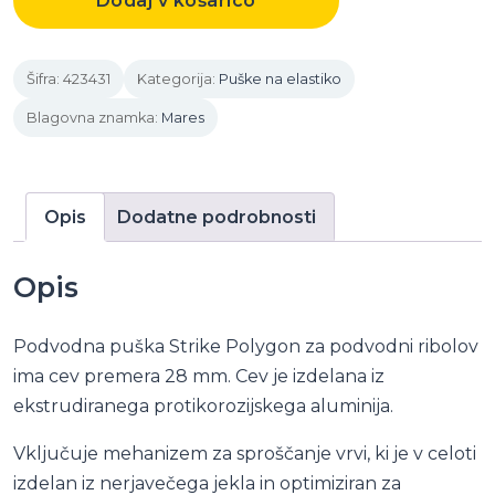
Dodaj v košarico
STRIKE
POLYGON
Šifra:
423431
Kategorija:
Puške na elastiko
količina
Blagovna znamka:
Mares
Opis
Dodatne podrobnosti
Opis
Podvodna puška Strike Polygon za podvodni ribolov
ima cev premera 28 mm. Cev je izdelana iz
ekstrudiranega protikorozijskega aluminija.
Vključuje mehanizem za sproščanje vrvi, ki je v celoti
izdelan iz nerjavečega jekla in optimiziran za