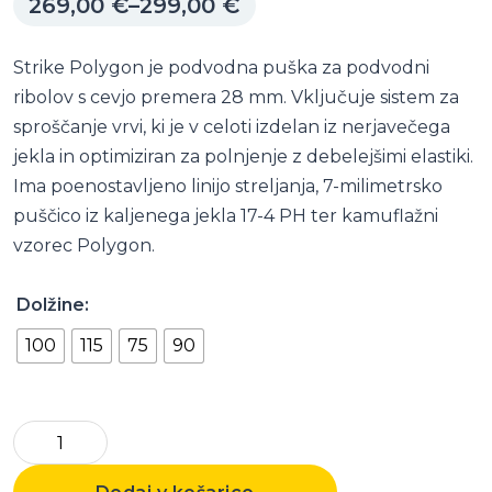
Cenovni
269,00
€
–
299,00
€
razpon:
od
Strike Polygon je podvodna puška za podvodni
269,00 €
ribolov s cevjo premera 28 mm. Vključuje sistem za
do
sproščanje vrvi, ki je v celoti izdelan iz nerjavečega
299,00 €
jekla in optimiziran za polnjenje z debelejšimi elastiki.
Ima poenostavljeno linijo streljanja, 7-milimetrsko
puščico iz kaljenega jekla 17-4 PH ter kamuflažni
vzorec Polygon.
Dolžine:
100
115
75
90
Sling
Gun