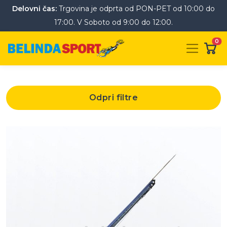
Delovni čas:
Trgovina je odprta od PON-PET od 10:00 do
17:00. V Soboto od 9:00 do 12:00.
0
Odpri filtre