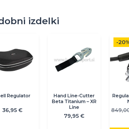
dobni izdelki
Ta
-20
izdelek
ima
več
različic.
Možnost
lahko
izberete
ell Regulator
Hand Line-Cutter
Regula
na
Beta Titanium – XR
strani
Line
36,95
€
849,0
izdelka
79,95
€