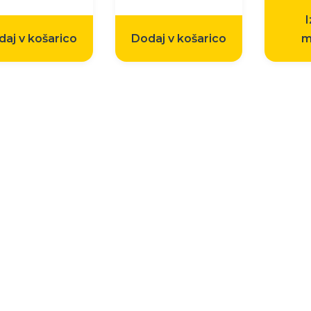
I
aj v košarico
Dodaj v košarico
m