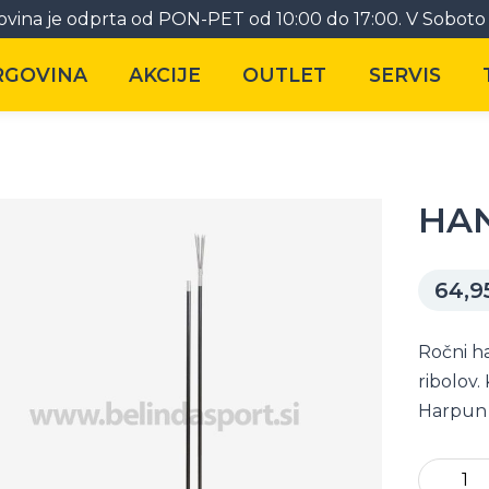
vina je odprta od PON-PET od 10:00 do 17:00. V Soboto 
RGOVINA
AKCIJE
OUTLET
SERVIS
HAN
64,9
Ročni h
ribolov.
Harpun j