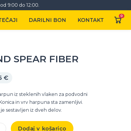
od 9:00 do 12:00.
0
TEČAJI
DARILNI BON
KONTAKT
D SPEAR FIBER
5
€
arpun iz steklenih vlaken za podvodni
 Konica in vrv harpuna sta zamenljivi.
e sestavljen iz dveh delov.
Dodaj v košarico