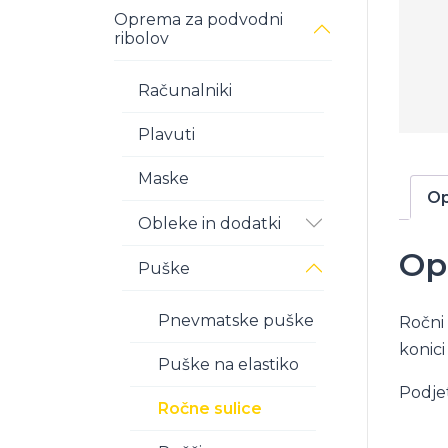
Oprema za podvodni
ribolov
Računalniki
Plavuti
Maske
Op
Obleke in dodatki
Op
Puške
Pnevmatske puške
Ročni 
konici
Puške na elastiko
Podjet
Ročne sulice