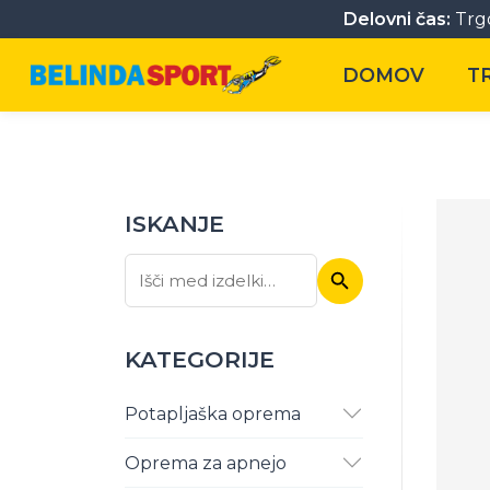
Delovni čas:
Trgo
DOMOV
T
ISKANJE
Iskanje
Išči:
KATEGORIJE
Potapljaška oprema
Oprema za apnejo