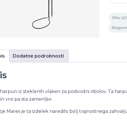
HAND
SPEA
FIBER
Šifra:
42
količin
Blagov
is
Dodatne podrobnosti
is
harpun iz steklenih vlaken za podvodni ribolov. Ta harpun
 in vrvi pa sta zamenljivi.
je Mares je ta izdelek naredilo bolj trajnostnega zahvalju