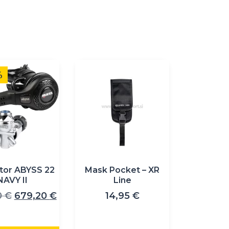
%
i
tor ABYSS 22
Mask Pocket – XR
NAVY II
Line
Izvirna
Trenutna
0
€
679,20
€
14,95
€
cena
cena
je
je: