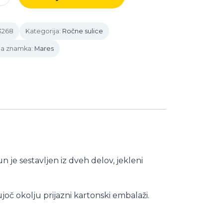
R
3268
Kategorija:
Ročne sulice
a
na znamka:
Mares
 je sestavljen iz dveh delov, jekleni
joč okolju prijazni kartonski embalaži.