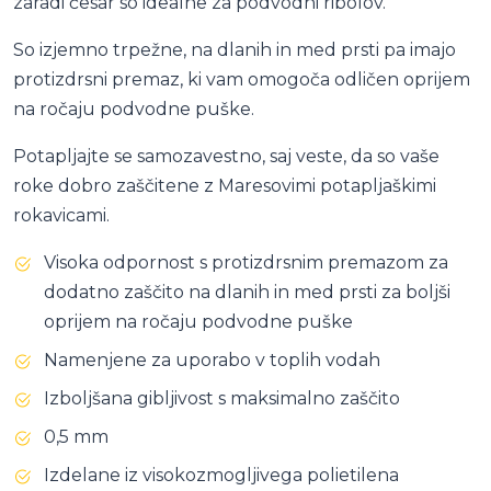
zaradi česar so idealne za podvodni ribolov.
So izjemno trpežne, na dlanih in med prsti pa imajo
protizdrsni premaz, ki vam omogoča odličen oprijem
na ročaju podvodne puške.
Potapljajte se samozavestno, saj veste, da so vaše
roke dobro zaščitene z Maresovimi potapljaškimi
rokavicami.
Visoka odpornost s protizdrsnim premazom za
dodatno zaščito na dlanih in med prsti za boljši
oprijem na ročaju podvodne puške
Namenjene za uporabo v toplih vodah
Izboljšana gibljivost s maksimalno zaščito
0,5 mm
Izdelane iz visokozmogljivega polietilena