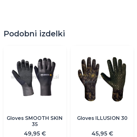
Podobni izdelki
Ta
Ta
izdelek
izdelek
ima
ima
več
več
različic.
različic.
Možnosti
Možnosti
lahko
lahko
izberete
izberete
na
na
Gloves SMOOTH SKIN
Gloves ILLUSION 30
strani
strani
35
izdelka
izdelka
49,95
€
45,95
€