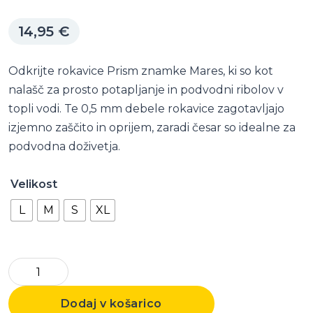
14,95
€
Odkrijte rokavice Prism znamke Mares, ki so kot
nalašč za prosto potapljanje in podvodni ribolov v
topli vodi. Te 0,5 mm debele rokavice zagotavljajo
izjemno zaščito in oprijem, zaradi česar so idealne za
podvodna doživetja.
Velikost
L
M
S
XL
Gloves
PRISM
Dodaj v košarico