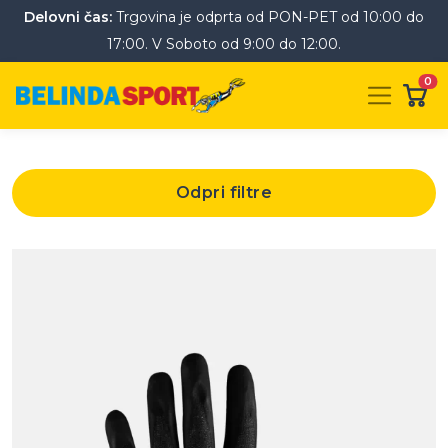
Delovni čas:
Trgovina je odprta od PON-PET od 10:00 do
17:00. V Soboto od 9:00 do 12:00.
0
Odpri filtre