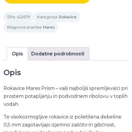
količina
Šifra:
422679
Kategorija:
Rokavice
Blagovna znamka:
Mares
Opis
Dodatne podrobnosti
Opis
Rokavice Mares Prism – vaši najboljši spremljevalci pri
prostem potapljanju in podvodnem ribolovu v toplih
vodah.
Te visokozmogljive rokavice iz polietilena debeline
0,5 mm zagotavljajo izjemno zaščito in gibčnost,