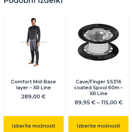
Podobni izdelki
Ta
Ta
izdelek
izdelek
ima
ima
več
več
različic.
različic.
Možnosti
Možnosti
lahko
lahko
izberete
izberete
na
na
Comfort Mid-Base
Cave/Finger SS316
strani
strani
layer – XR Line
coated Spool 60m –
XR Line
izdelka
izdelka
289,00
€
Cen
89,95
€
–
115,00
€
raz
od
89,
Izberite možnosti
Izberite možnosti