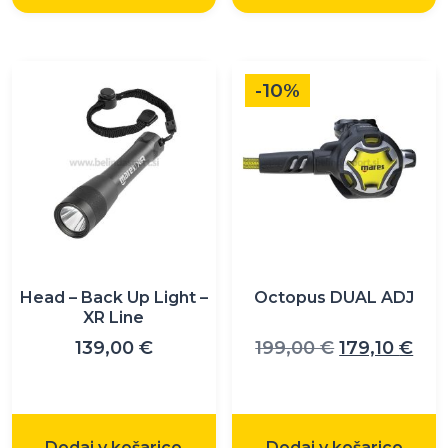
do
115
-10%
Head – Back Up Light –
Octopus DUAL ADJ
XR Line
Izvirna
Tre
139,00
€
199,00
€
179,10
€
cena
cen
je
je:
bila:
179,
Dodaj v košarico
Dodaj v košarico