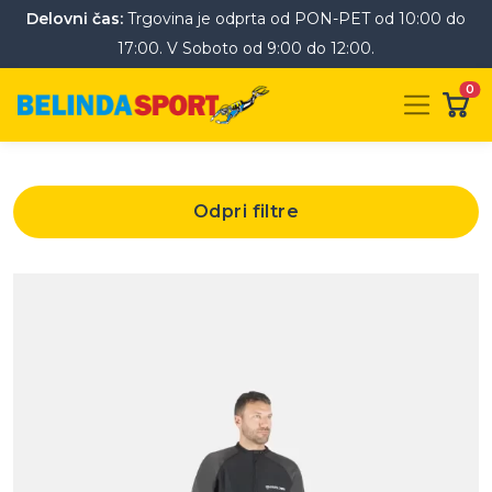
Delovni čas:
Trgovina je odprta od PON-PET od 10:00 do
17:00. V Soboto od 9:00 do 12:00.
0
Odpri filtre