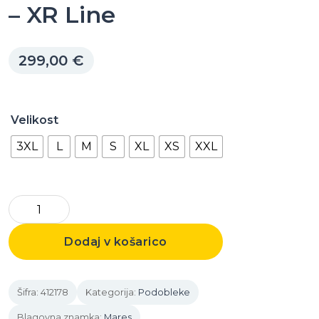
– XR Line
299,00
€
Velikost
3XL
L
M
S
XL
XS
XXL
Extreme
Undergarment
Dodaj v košarico
-
XR
Šifra:
412178
Kategorija:
Podobleke
Line
količina
Blagovna znamka:
Mares